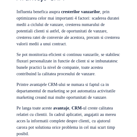
Influenta benefica asupra
cresterilor vanzarilor
, prin
optimizarea celor mai importanti 4 factori: scaderea duratei
medii a ciclului de vanzare, cresterea numarului de
potentiali clienti si astfel, de oportunitati de vanzare,
cresterea ratei de conversie ale acestora, precum si cresterea
valorii medii a unui contract.
Se pot monitoriza eficient si continuu vanzarile, se stabilesc
fluxuri personalizate in functie de client si se imbunatatesc
bunele practici la nivel de companie, toate acestea
contribuind la calitatea procesului de vanzare.
Printre avantajele CRM-ului se numara si faptul ca in
departamentul de marketing se pot automatiza activitatile
marketing creand mai multe oportunitati de vanzare.
Pe langa toate aceste
avantaje
,
CRM
-ul creste calitatea
relatiei cu clientii. In cadrul aplicatiei, angajatii au mereu
acces la informatii complete despre clienti, cu ajutorul
carora pot solutiona orice problema in cel mai scurt timp
posibil.