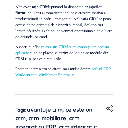
Alte
avantaje CRM
: punand la dispozitia angajatilor
fluxuri de lucru automatizate induce o crestere masiva a
productivitatii in cadrul companiei. Aplicatia CRM se poate
accesa de pe orice tip de dispozitiv mobil, desktop sau
laptop oferindu-i echipei de vanzari oportunitatea de a lucra
de oriunde, oricand.
Asadar, ai aflat
ce este un CRM
si ce avantaje are aceasta
aplicatie
si ne-ar placea sa auzim de la tine ce module din
CRM ti se par cele mai utile.
Poate te intereseaza sa citesti mai multe despre
soft-ul ERP
WinMentor si WinMentor Enterprise
avantaje crm
,
ce este un
Tags:
crm
,
crm imobiliare
,
crm
integrat cu ERP
,
crm integrat cu